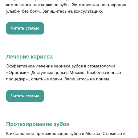
композитные накладки на зубы. Эстетическая реставрация
Карта сайта
улыбки без боли. Запишитесь на консультацию.
О
Читать статью
клинике
Контакты
Врачи
Заявления
Лечение кариеса
Эффективное лечение кариеса зубов в стоматологии
Медицинская лицензия
«Оригами». Доступные цены в Москве. Безболезненные
Л041-01137-
77/00622530
процедуры, опытные врачи. Запишитесь на прием.
Политика обработки
персональных
данных
Читать статью
СОУТ
ООО СЦПИ №1
Протезирование зубов
ИНН 7734457210
Качественное протезирование зубов в Москве. Съемные и