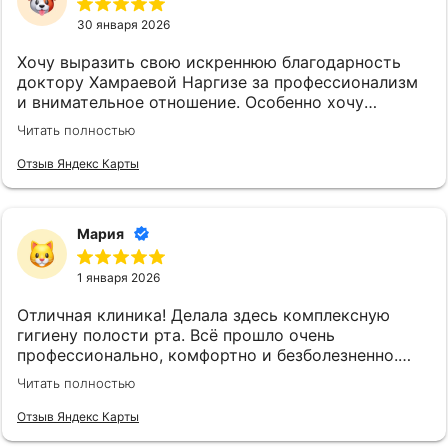
30 января 2026
Хочу выразить свою искреннюю благодарность
доктору Хамраевой Наргизе за профессионализм
и внимательное отношение. Особенно хочу
отметить индивидуальный подход, который
Читать полностью
проявляется в каждой детали: от выбора метода
лечения до рекомендаций по уходу за брекетами.
Отзыв Яндекс Карты
Результат превзошел все мои ожидания! Улыбка
стала более красивой и уверенной. Искренне
рекомендую доктора Хамраеву Н.Т
Мария
1 января 2026
Отличная клиника! Делала здесь комплексную
гигиену полости рта. Всё прошло очень
профессионально, комфортно и безболезненно.
Чистый и современный кабинет. Персонал
Читать полностью
внимательный. Цены соответствуют качеству.
Рекомендую!
Отзыв Яндекс Карты