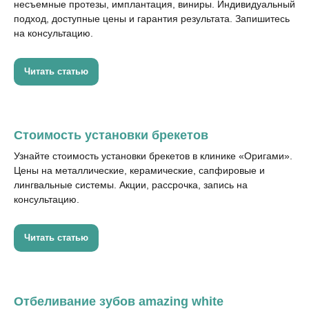
ОГРН 1227700439119
несъемные протезы, имплантация, виниры. Индивидуальный
подход, доступные цены и гарантия результата. Запишитесь
© Оригами 2026
на консультацию.
Мы не рекомендуем использование социальных сетей компании
Meta: Facebook и Instagram в связи с признанием 21 марта 2022
Читать статью
Meta Platforms Inc экстремистской организацией по статье 282.2 УК
РФ.
Вся информация на сайте, включая цены, носит
информационный характер и не является публичной офертой,
определяемой положениями Статьи 437 (2) Гражданского
кодекса РФ
Стоимость установки брекетов
Узнайте стоимость установки брекетов в клинике «Оригами».
Цены на металлические, керамические, сапфировые и
лингвальные системы. Акции, рассрочка, запись на
консультацию.
Читать статью
Отбеливание зубов amazing white