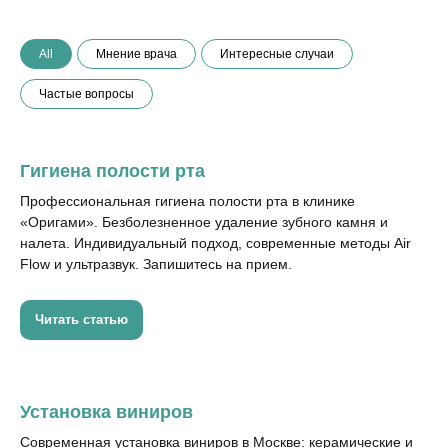
All
Мнение врача
Интересные случаи
Частые вопросы
КОНТАКТЫ
+7 (499) 110-23-28
Гигиена полости рта
Большая Сухаревская пл.,
Профессиональная гигиена полости рта в клинике
16/18с2
«Оригами». Безболезненное удаление зубного камня и
налета. Индивидуальный подход, современные методы Air
Flow и ультразвук. Запишитесь на прием.
Услуги
Читать статью
Прайс-
лист
Акции
Отзывы
Установка виниров
Современная установка виниров в Москве: керамические и
Статьи