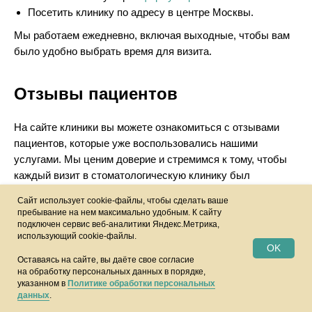
Посетить клинику по адресу в центре Москвы.
Мы работаем ежедневно, включая выходные, чтобы вам
было удобно выбрать время для визита.
Отзывы пациентов
На сайте клиники вы можете ознакомиться с отзывами
пациентов, которые уже воспользовались нашими
услугами. Мы ценим доверие и стремимся к тому, чтобы
каждый визит в стоматологическую клинику был
комфортным и результативным.
Сайт использует cookie-файлы, чтобы сделать ваше
пребывание на нем максимально удобным. К cайту
подключен сервис веб-аналитики Яндекс.Метрика,
Стоматология для взрослых
использующий cookie-файлы.
OK
Оставаясь на сайте, вы даёте свое согласие
«Оригами» — это стоматологическая клиника, где
на обработку персональных данных в порядке,
оказывают лечение взрослым. Наши специалисты найдут
указанном в
Политике обработки персональных
данных
.
подход к каждому пациенту и обеспечат бережное и