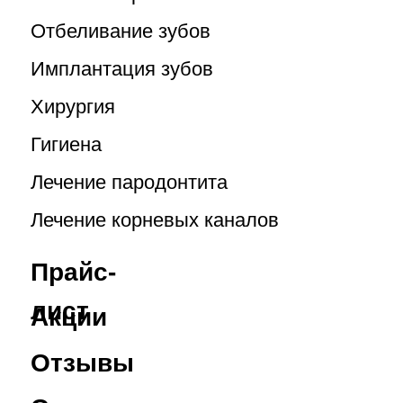
Лечение пародонтита
Лечение корневых каналов
Прайс-
лист
Акции
Отзывы
Статьи
О
клинике
Контакты
Врачи
Заявления
КОНТАКТЫ
+7 (499) 110-23-28