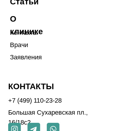
Большая Сухаревская пл.,
16/18с2
Услуги
Прайс-
лист
Акции
Отзывы
Статьи
Карта сайта
О
клинике
Контакты
Врачи
Заявления