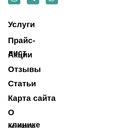
Медицинская лицензия
Л041-01137-
77/00622530
Политика обработки
персональных
данных
СОУТ
ООО СЦПИ №1
ИНН 7734457210
ОГРН 1227700439119
© Оригами 2026
Мы не рекомендуем использование социальных сетей компании
Meta: Facebook и Instagram в связи с признанием 21 марта 2022
Meta Platforms Inc экстремистской организацией по статье 282.2 УК
РФ.
Вся информация на сайте, включая цены, носит
информационный характер и не является публичной офертой,
определяемой положениями Статьи 437 (2) Гражданского
кодекса РФ