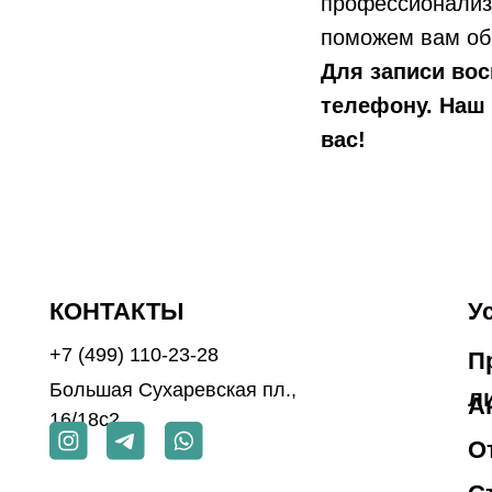
+7 (499) 110-23-28
профессионализ
Прайс-
Большая Сухаревская пл.,
поможем вам об
лист
Акции
16/18с2
Для записи во
Отзыв
телефону. Наш 
Стать
вас!
ООО СЦПИ №1
Карта 
ИНН 7734457210
ОГРН 1227700439119
© Оригами 2026