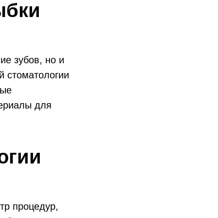
ыбки
ие зубов, но и
ой стоматологии
ные
териалы для
огии
тр процедур,