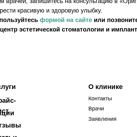
м врачей, запишитесь на консультацию в «Ори
Врачи
рести красивую и здоровую улыбку.
Заявления
спользуйтесь
формой на сайте
или позвоните
ы
центр эстетической стоматологии и имплан
и
сайта