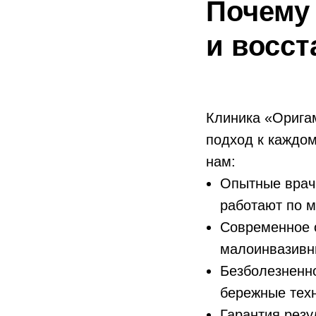
Почему
и восс
Клиника «Оригам
подход к каждом
нам:
Опытные врач
работают по 
Современное 
малоинвазивн
Безболезненн
бережные техн
Гарантия резу