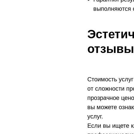
выполняются с
Эстетич
отзывы
Стоимость услуг
от сложности п
листай, чтобы посмотреть все акции
→
прозрачное цено
вы можете озна
услуг.
КОНТАКТЫ
Услуги
Если вы ищете к