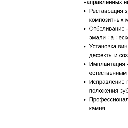
направленных на
Реставрация 
композитных м
Отбеливание 
эмали на неск
Установка вин
дефекты и со
Имплантация 
естественным 
Исправление п
положения зуб
Профессиональ
камня.