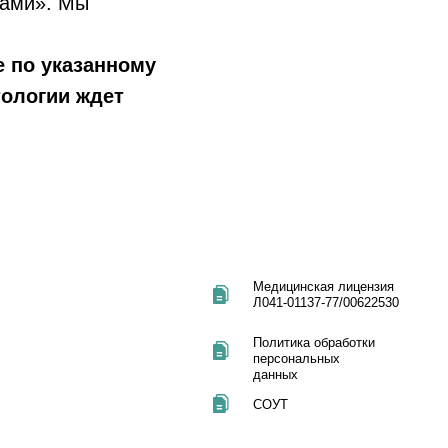
гами». Мы
Политика обработки
персональных
данных
 по указанному
СОУТ
тологии ждет
Мы не рекомендуем использование социальных сетей компании
Meta: Facebook и Instagram в связи с признанием 21 марта
2022 Meta Platforms Inc экстремистской организацией по статье
282.2 УК РФ.
Вся информация на сайте, включая цены, носит
информационный характер и не является публичной
офертой, определяемой положениями Статьи 437 (2)
Гражданского кодекса РФ