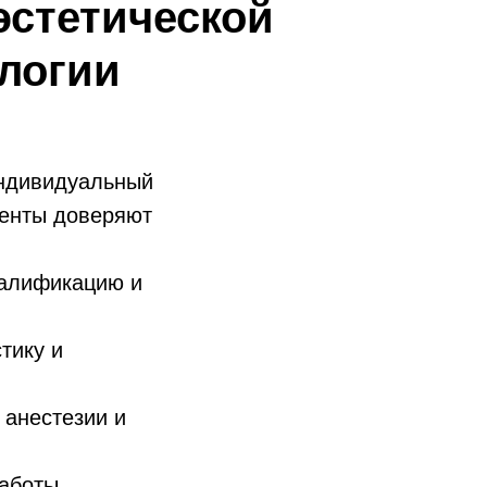
эстетической
логии
индивидуальный
иенты доверяют
валификацию и
тику и
анестезии и
работы