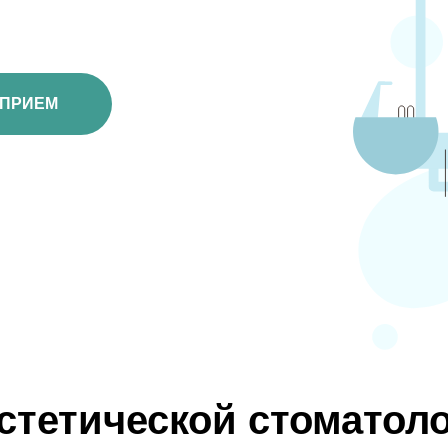
М
стетической стоматоло