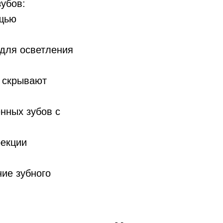
убов:
ощью
для осветления
е скрывают
нных зубов с
рекции
ие зубного